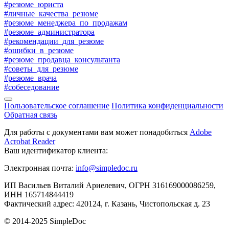
#резюме_юриста
#личные_качества_резюме
#резюме_менеджера_по_продажам
#резюме_администратора
#рекомендации_для_резюме
#ошибки_в_резюме
#резюме_продавца_консультанта
#советы_для_резюме
#резюме_врача
#собеседование
Пользовательское соглашение
Политика конфиденциальности
Обратная связь
Для работы с документами вам может понадобиться
Adobe
Acrobat Reader
Ваш идентификатор клиента:
Электронная почта:
info@simpledoc.ru
ИП Васильев Виталий Ариелевич, ОГРН 316169000086259,
ИНН 165714844419
Фактический адрес: 420124, г. Казань, Чистопольская д. 23
© 2014-2025 SimpleDoc