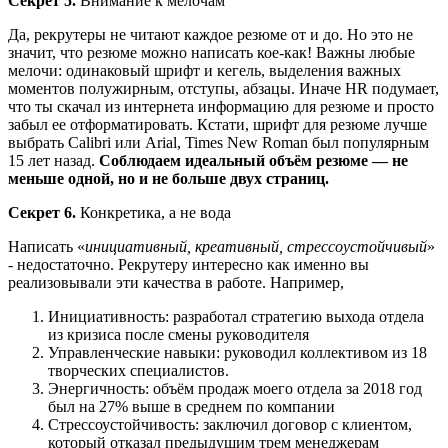
Секрет 5.
Внимание к мелочам
Да, рекрутеры не читают каждое резюме от и до. Но это не
значит, что резюме можно написать кое-как! Важны любые
мелочи: одинаковый шрифт и кегель, выделения важных
моментов полужирным, отступы, абзацы. Иначе HR подумает,
что ты скачал из интернета информацию для резюме и просто
забыл ее отформатировать. Кстати, шрифт для резюме лучше
выбрать Calibri или Arial, Times New Roman был популярным
15 лет назад.
Соблюдаем идеальный объём резюме — не
меньше одной, но и не больше двух страниц.
Секрет 6.
Конкретика, а не вода
Написать «
инициативный, креативный, стрессоустойчивый
»
- недостаточно. Рекрутеру интересно как именно вы
реализовывали эти качества в работе. Например,
Инициативность: разработал стратегию выхода отдела
из кризиса после смены руководителя
Управленческие навыки: руководил коллективом из 18
творческих специалистов.
Энергичность: объём продаж моего отдела за 2018 год
был на 27% выше в среднем по компании
Стрессоустойчивость: заключил договор с клиентом,
который отказал предыдущим трем менеджерам