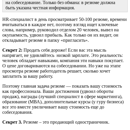
на собеседование. Только без обмана: в резюме должна
быть указана честная информация.
HR-специалист в день просматривает 50-100 резюме, времени
вчитываться в каждое нет, поэтому взгляд ищет ключевые
слова, например, руководил отделом 20 человек, вывел на
окупаемость, удвоил прибыль. Как только он их видит, он
откладывает резюме в папку «пригласить».
Секрет 2:
Продать себя дороже! Если вас эта мысль
напрягает, не удивляйтесь низкой зарплате. Это реальность:
человек обладает навыками, компания эти навыки покупает.
О цене договариваются на собеседовании. Но уже на этапе
просмотра резюме работодатель решает, сколько хочет
заплатить за вашу работу.
Поэтому главная задача резюме — показать вашу стоимость
как профессионала. Ваши достижения (удвоил обороты
продаж), награды (лучший специалист в сфере маркетинга),
образование (МВА), дополнительные курсы (у гуру бизнеса)
все это вместе увеличивает вашу стоимость еще до
собеседования.
Секрет 3.
Резюме – это продающий одностраничник.